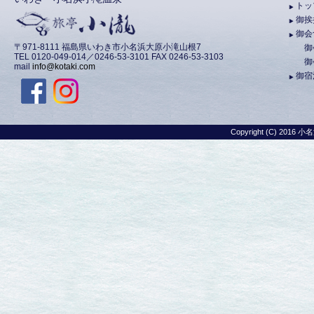
トッ
御挨
御会
〒971-8111 福島県いわき市小名浜大原小滝山根7
御
TEL 0120-049-014／0246-53-3101 FAX 0246-53-3103
御
mail
info@kotaki.com
御宿
Copyright (C) 2016
小名